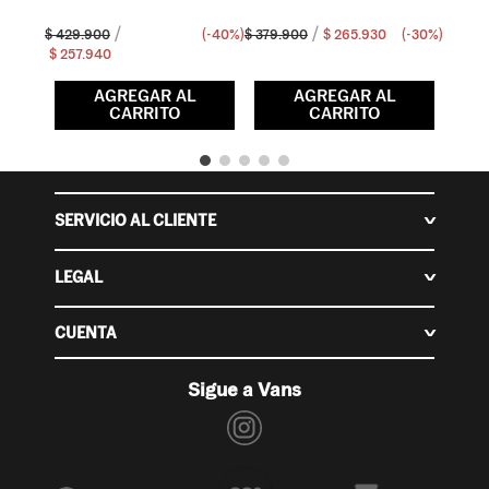
$
429
.
900
(-
40%
)
$
379
.
900
$
265
.
930
(-
30%
)
$
257
.
940
AGREGAR AL
AGREGAR AL
CARRITO
CARRITO
SERVICIO AL CLIENTE
Centro de ayuda
Contáctanos
LEGAL
Cambios y devoluciones
Políticas de Privacidad
Nuestras tiendas
Políticas de Cambios y Devoluciones
CUENTA
Retiro en tienda
Términos y Condiciones
Mi cuenta
Políticas de Despacho
Sigue a Vans
Sigue tu compra
Superintendencia de industria y comercio
Historial de pedidos