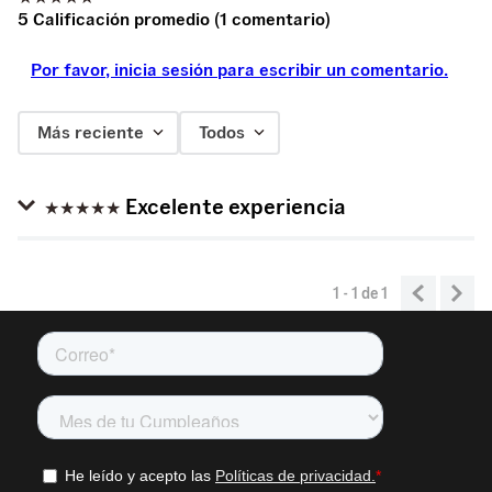
5 Calificación promedio
(1 comentario)
Por favor, inicia sesión para escribir un comentario.
Más reciente
Todos
Excelente experiencia
★
★
★
★
★
Comprador verificado
Enviado
2 meses atrás
por
Andres Felipe Ochoa
1 - 1
de
1
Tenis pulcros, excelentes acabados, estética
completamente original de vans y un negro hermoso.
Producto 100% recomendado