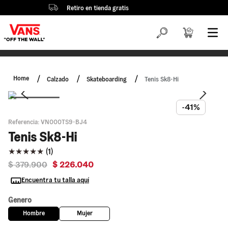
Retiro en tienda gratis
Calzado
Skateboarding
Tenis Sk8-Hi
-41%
Referencia
:
VN000TS9-BJ4
Tenis Sk8-Hi
★
★
★
★
★
(
1
)
$
379
.
900
$
226
.
040
Encuentra tu talla aquí
Genero
Hombre
Mujer