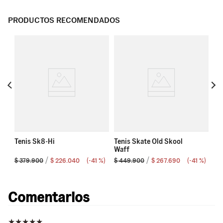
PRODUCTOS RECOMENDADOS
Te
Wa
Tenis Sk8-Hi
Tenis Skate Old Skool
Waff
 %
)
$
379
.
900
$
226
.
040
(-
41 %
)
$
449
.
900
$
267
.
690
(-
41 %
)
$
Comentarios
★
★
★
★
★