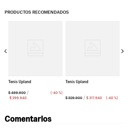
PRODUCTOS RECOMENDADOS
Te
Tenis Upland
Tenis Upland
$
499
.
900
(-
40 %
)
 %
)
$
299
.
940
$
529
.
900
$
317
.
940
(-
40 %
)
$
4
Comentarios