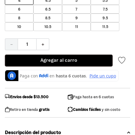
4
4.5
5
5.5
6
6.5
7
7.5
8
8.5
9
9.5
10
10.5
11
11.5
－
＋
Agregar al carro
Envíos desde $13.500
Paga hasta en 6 cuotas
Retiro en tienda
gratis
Cambios fáciles
y sin costo
Descripción del producto