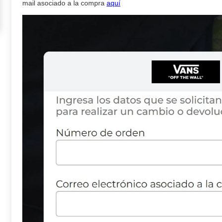
mail asociado a la compra
aquí
9
.
upland
10
.
tenis