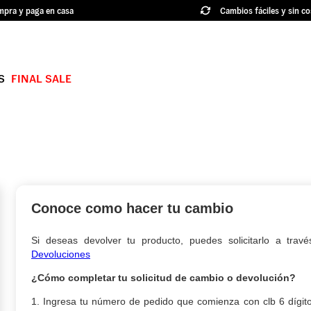
pra y paga en casa
Cambios fáciles y sin co
S
FINAL SALE
TÉRMINOS MÁS BUSCADOS
1
.
authentic
2
.
knu skool
3
.
hylane
4
.
vans ultrarange
Conoce como hacer tu cambio
5
.
old skool
Si deseas devolver tu producto, puedes solicitarlo a tra
6
.
knu
Devoluciones
7
.
crosspath
¿Cómo completar tu solicitud de cambio o devolución?
1. Ingresa tu número de pedido que comienza con clb 6 dígit
8
.
slip on