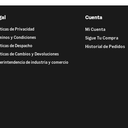
gal
Cuenta
íticas de Privacidad
Mi Cuenta
minos y Condiciones
Sigue Tu Compra
íticas de Despacho
Historial de Pedidos
íticas de Cambios y Devoluciones
3. 3. Selecciona un motivo de devolución, además entrega come
erintendencia de industria y comercio
de tu pedido y adjunta las imágenes correspondientes:
*Recuerda que si tu producto no cumplió con tus expectat
sus etiquetas y en su embalaje original.
Te recordamos que debes adjuntar imágenes del estado de tu pe
(incluyendo imagen frontal y lateral del producto y de la suela 