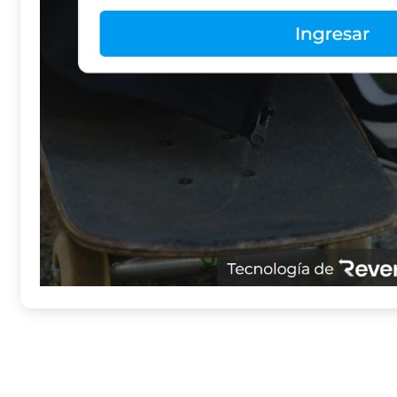
2. Selecciona el/los producto(s) que deseas cambiar o devolver