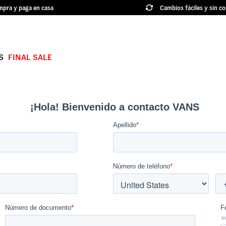
pra y paga en casa
Cambios fáciles y sin co
S
FINAL SALE
TÉRMINOS MÁS BUSCADOS
1
.
authentic
2
.
knu skool
3
.
hylane
4
.
vans ultrarange
5
.
old skool
6
.
knu
7
.
crosspath
8
.
slip on