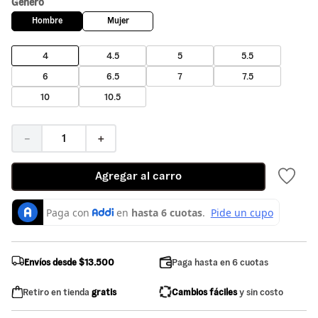
Genero
Hombre
Mujer
4
4.5
5
5.5
6
6.5
7
7.5
10
10.5
－
＋
Agregar al carro
Envíos desde $13.500
Paga hasta en 6 cuotas
Retiro en tienda
gratis
Cambios fáciles
y sin costo