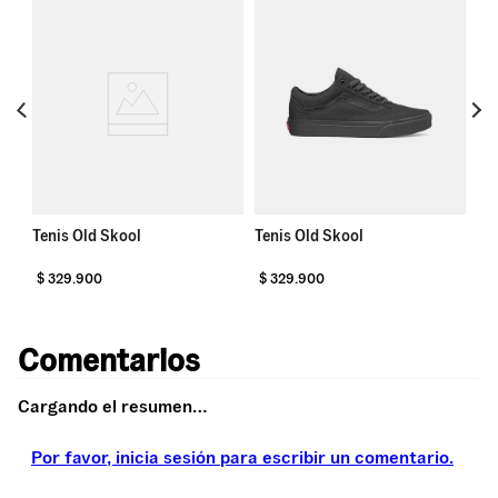
Te
Tenis Old Skool
Tenis Old Skool
$
329
.
900
$
329
.
900
$
Comentarios
Cargando el resumen…
Por favor, inicia sesión para escribir un comentario.