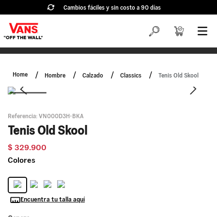
Cambios fáciles y sin costo a 90 días
Hombre
Calzado
Classics
Tenis Old Skool
Referencia
:
VN000D3H-BKA
Tenis Old Skool
$
329
.
900
Colores
Encuentra tu talla aquí