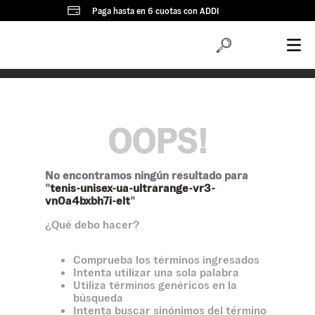
Paga hasta en 6 cuotas con ADDI
OOPS!
No encontramos ningún resultado para
"
tenis-unisex-ua-ultrarange-vr3-
vn0a4bxbh7i-elt
"
¿Qué debo hacer?
Comprueba los términos ingresados
Intenta utilizar una sola palabra
Utiliza términos genéricos en la
búsqueda
Intenta buscar sinónimos del término