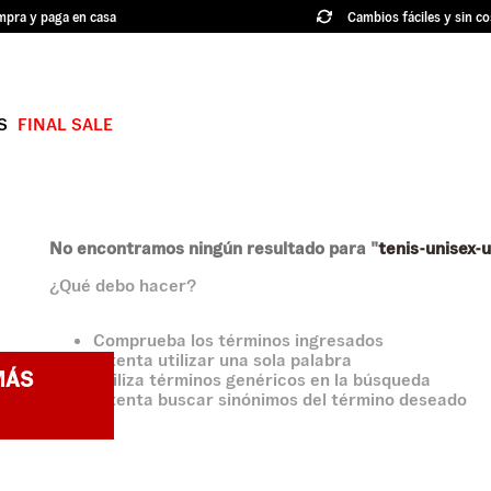
pra y paga en casa
Cambios fáciles y sin co
S
FINAL SALE
TÉRMINOS MÁS BUSCADOS
1
.
authentic
2
.
knu skool
No encontramos ningún resultado para "
tenis-unisex-
¿Qué debo hacer?
3
.
hylane
4
.
vans ultrarange
Comprueba los términos ingresados
Intenta utilizar una sola palabra
5
.
old skool
MÁS
Utiliza términos genéricos en la búsqueda
Intenta buscar sinónimos del término deseado
6
.
knu
7
.
crosspath
8
.
slip on