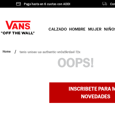
Paga hasta en 6 cuotas con ADDI
Com
CALZADO
HOMBRE
MUJER
NIÑO
tenis-unisex-ua-authentic-vn0a5krdavl-72x
OOPS!
INSCRIBETE PARA 
NOVEDADES