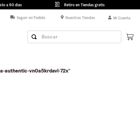
sto a 90 días
Retiro en Tiendas gratis
Seguir mi Pedido
Nuestras Tiendas
Mi Cuenta
Buscar
ua-authentic-vn0a5krdavl-72x
"