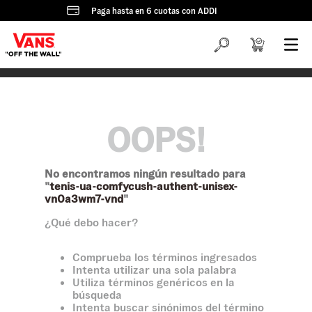
Paga hasta en 6 cuotas con ADDI
OOPS!
No encontramos ningún resultado para
"
tenis-ua-comfycush-authent-unisex-
vn0a3wm7-vnd
"
¿Qué debo hacer?
Comprueba los términos ingresados
Intenta utilizar una sola palabra
Utiliza términos genéricos en la
búsqueda
Intenta buscar sinónimos del término