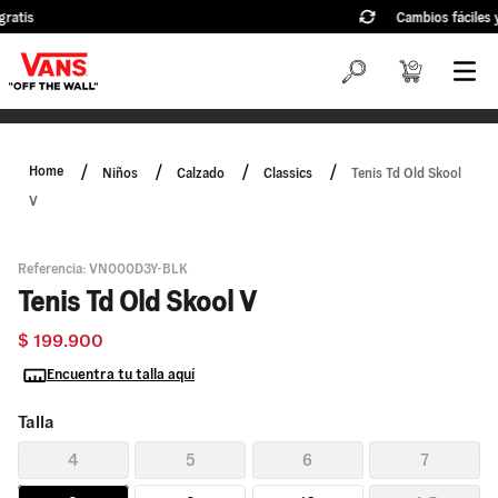
Cambios fáciles y sin costo a 90 días
Niños
Calzado
Classics
Tenis Td Old Skool
V
Referencia
:
VN000D3Y-BLK
Tenis Td Old Skool V
$
199
.
900
Encuentra tu talla aquí
Talla
4
5
6
7