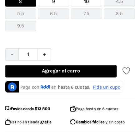
8
9
10
4.5
5.5
6.5
7.5
8.5
9.5
－
＋
Agregar al carro
Envíos desde $13.500
Paga hasta en 6 cuotas
Retiro en tienda
gratis
Cambios fáciles
y sin costo