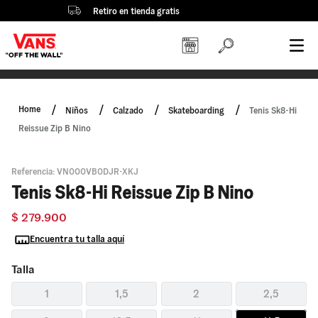
Retiro en tienda gratis
Niños
Calzado
Skateboarding
Tenis Sk8-Hi
Reissue Zip B Nino
Referencia
:
VN000VB0DJR-XKJ
Tenis Sk8-Hi Reissue Zip B Nino
$
279
.
900
Encuentra tu talla aquí
Talla
1
1,5
2
2,5