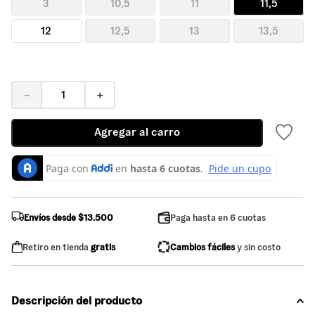
3
10,5
11
11,5
12
12,5
13
13,5
－
＋
Agregar al carro
Envíos desde $13.500
Paga hasta en 6 cuotas
Retiro en tienda
gratis
Cambios fáciles
y sin costo
Descripción del producto