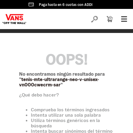
Paga hasta en 6 cuotas con ADDI
OOPS!
No encontramos ningún resultado para
"
tenis-mte-ultrarange-neo-v-unisex-
vn000cwecrm-sar
"
¿Qué debo hacer?
Comprueba los términos ingresados
Intenta utilizar una sola palabra
Utiliza términos genéricos en la
búsqueda
Intenta buscar sinónimos del término