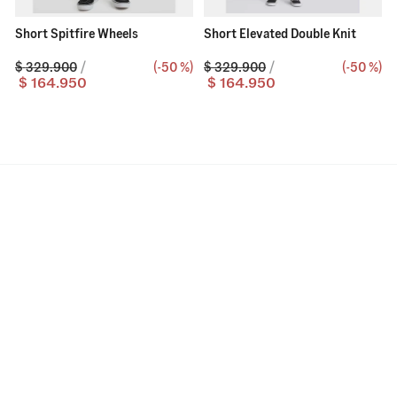
Short Spitfire Wheels
Short Elevated Double Knit
$
329
.
900
(-
50 %
)
$
329
.
900
(-
50 %
)
$
164
.
950
$
164
.
950