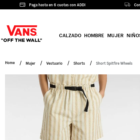
Paga hasta en 6 cuotas con ADDI
Com
CALZADO
HOMBRE
MUJER
NIÑO
Mujer
Vestuario
Shorts
Short Spitfire Wheels