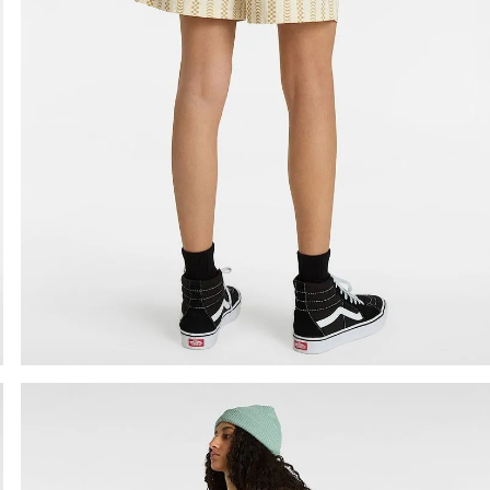
9
.
upland
10
.
tenis