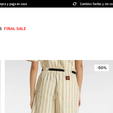
pra y paga en casa
Cambios fáciles y sin co
S
FINAL SALE
TÉRMINOS MÁS BUSCADOS
1
.
authentic
2
.
knu skool
3
.
hylane
-50%
4
.
vans ultrarange
5
.
old skool
6
.
knu
7
.
crosspath
8
.
slip on