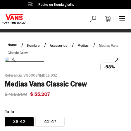
Retiro en tienda gratis
Hombre
Accesorios
Medias
Medias Vans
Classic Crew
-58%
Referencia
:
VN0008NMD3Z-D3Z
Medias Vans Classic Crew
$
129
.
900
$
55
.
207
Talla
38-42
42-47