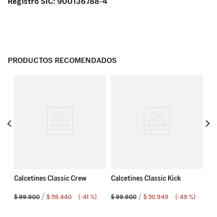
Registro SIC:
900136788-4
PRODUCTOS RECOMENDADOS
Cal
Calcetines Classic Crew
Calcetines Classic Kick
)
$
99
.
900
$
59
.
440
(-
41 %
)
$
99
.
900
$
50
.
949
(-
49 %
)
$
9