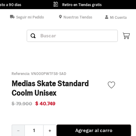
sto a 90 días
Retiro en Tiendas gratis
Seguir mi Pedido
Nuestras Tiendas
Mi Cuenta
Buscar
Referencia
:
VN000PWTFS8-SAD
Medias Skate Standard
Coolm Unisex
$
79
.
900
$
40
.
749
Agregar al carro
－
＋