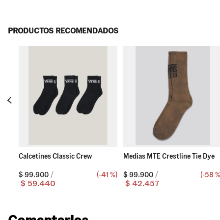
PRODUCTOS RECOMENDADOS
Calcetines Classic Crew
Medias MTE Crestline Tie Dye
8 %
)
$
99
.
900
(-
41 %
)
$
99
.
900
(-
58 
$
59
.
440
$
42
.
457