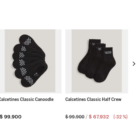
Calc
Calcetines Classic Canoodle
Calcetines Classic Half Crew
$
9
$
99
.
900
$
67
.
932
$
$
99
.
900
(-
32 %
)