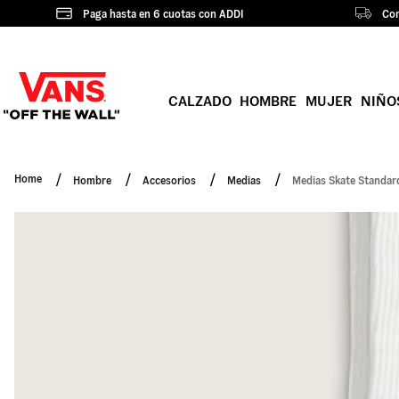
Paga hasta en 6 cuotas con ADDI
Com
CALZADO
HOMBRE
MUJER
NIÑO
Hombre
Accesorios
Medias
Medias Skate Standar