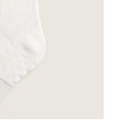
9
.
upland
10
.
tenis