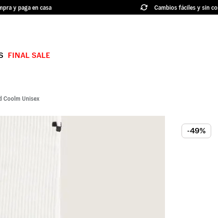
pra y paga en casa
Cambios fáciles y sin co
S
FINAL SALE
TÉRMINOS MÁS BUSCADOS
1
.
authentic
d Coolm Unisex
2
.
knu skool
3
.
hylane
-49%
4
.
vans ultrarange
5
.
old skool
6
.
knu
7
.
crosspath
8
.
slip on