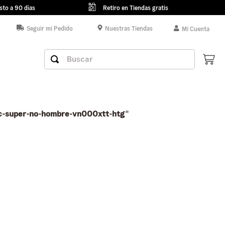
sto a 90 días
Retiro en Tiendas gratis
Seguir mi Pedido
Nuestras Tiendas
Mi Cuenta
Buscar
c-super-no-hombre-vn000xtt-htg
"