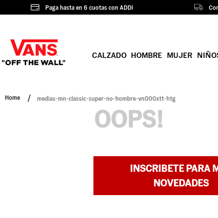
Paga hasta en 6 cuotas con ADDI
Com
CALZADO
HOMBRE
MUJER
NIÑO
medias-mn-classic-super-no-hombre-vn000xtt-htg
OOPS!
INSCRIBETE PARA 
NOVEDADES