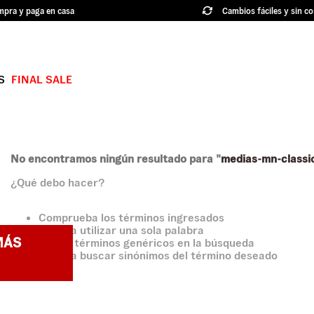
pra y paga en casa
Cambios fáciles y sin co
S
FINAL SALE
TÉRMINOS MÁS BUSCADOS
1
.
authentic
2
.
knu skool
No encontramos ningún resultado para "
medias-mn-classi
¿Qué debo hacer?
3
.
hylane
4
.
vans ultrarange
Comprueba los términos ingresados
Intenta utilizar una sola palabra
5
.
old skool
MÁS
Utiliza términos genéricos en la búsqueda
Intenta buscar sinónimos del término deseado
6
.
knu
7
.
crosspath
8
.
slip on