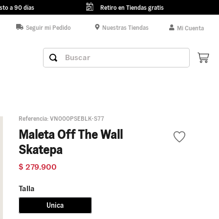
sto a 90 días
Retiro en Tiendas gratis
Seguir mi Pedido
Nuestras Tiendas
Mi Cuenta
Buscar
Referencia
:
VN000PSEBLK-S77
Maleta Off The Wall
Skatepa
$
279
.
900
Talla
Unica