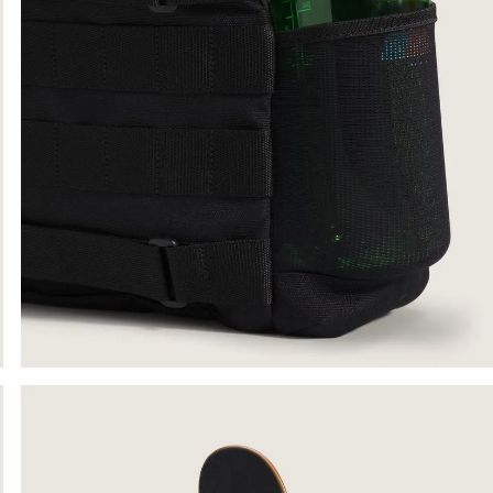
9
.
upland
10
.
tenis