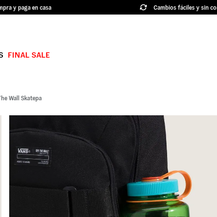
pra y paga en casa
Cambios fáciles y sin co
S
FINAL SALE
TÉRMINOS MÁS BUSCADOS
1
.
authentic
The Wall Skatepa
2
.
knu skool
3
.
hylane
4
.
vans ultrarange
5
.
old skool
6
.
knu
7
.
crosspath
8
.
slip on