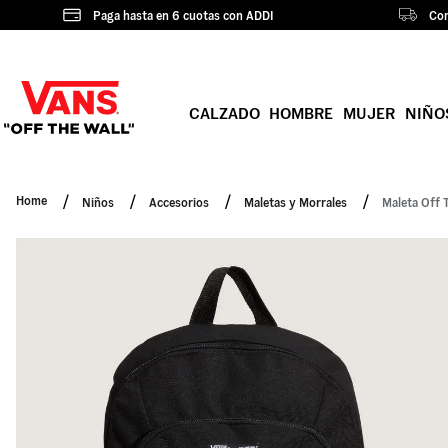
Paga hasta en 6 cuotas con ADDI
Com
CALZADO
HOMBRE
MUJER
NIÑO
Niños
Accesorios
Maletas y Morrales
Maleta Off 