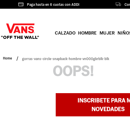
Paga hasta en 6 cuotas con ADDI
Com
CALZADO
HOMBRE
MUJER
NIÑO
gorras-vans-circle-snapback-hombre-vn000gkrblk-blk
OOPS!
INSCRIBETE PARA 
NOVEDADES