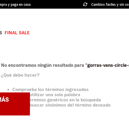
pra y paga en casa
Cambios fáciles y sin co
S
FINAL SALE
TÉRMINOS MÁS BUSCADOS
1
.
authentic
2
.
knu skool
No encontramos ningún resultado para "
gorras-vans-circl
¿Qué debo hacer?
3
.
hylane
4
.
vans ultrarange
Comprueba los términos ingresados
Intenta utilizar una sola palabra
5
.
old skool
MÁS
Utiliza términos genéricos en la búsqueda
Intenta buscar sinónimos del término deseado
6
.
knu
7
.
crosspath
8
.
slip on