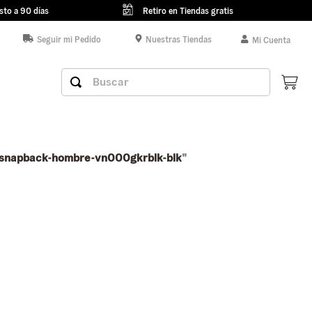
sto a 90 días
Retiro en Tiendas gratis
Seguir mi Pedido
Nuestras Tiendas
Mi Cuenta
Buscar
e-snapback-hombre-vn000gkrblk-blk
"