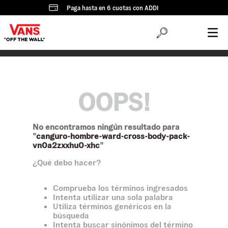
Paga hasta en 6 cuotas con ADDI
OOPS!
No encontramos ningún resultado para
"
canguro-hombre-ward-cross-body-pack-
vn0a2zxxhu0-xhc
"
¿Qué debo hacer?
Comprueba los términos ingresados
Intenta utilizar una sola palabra
Utiliza términos genéricos en la
búsqueda
Intenta buscar sinónimos del término