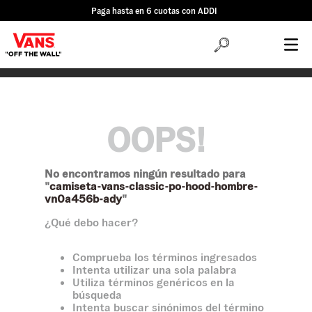
Paga hasta en 6 cuotas con ADDI
OOPS!
No encontramos ningún resultado para
"
camiseta-vans-classic-po-hood-hombre-
vn0a456b-ady
"
¿Qué debo hacer?
Comprueba los términos ingresados
Intenta utilizar una sola palabra
Utiliza términos genéricos en la
búsqueda
Intenta buscar sinónimos del término