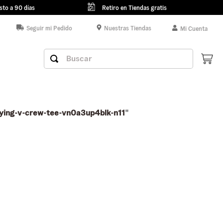
sto a 90 días
Retiro en Tiendas gratis
Seguir mi Pedido
Nuestras Tiendas
Mi Cuenta
Buscar
lying-v-crew-tee-vn0a3up4blk-n11
"