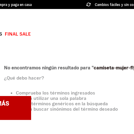
pra y paga en casa
Cambios fáciles y sin co
S
FINAL SALE
TÉRMINOS MÁS BUSCADOS
1
.
authentic
2
.
knu skool
No encontramos ningún resultado para "
camiseta-mujer-f
¿Qué debo hacer?
3
.
hylane
4
.
vans ultrarange
Comprueba los términos ingresados
Intenta utilizar una sola palabra
5
.
old skool
MÁS
Utiliza términos genéricos en la búsqueda
Intenta buscar sinónimos del término deseado
6
.
knu
7
.
crosspath
8
.
slip on