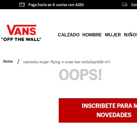
Paga hasta en 6 cuotas con ADDI
Com
CALZADO
HOMBRE
MUJER
NIÑO
camiseta-mujer-flying-v-crew-tee-vn0a3up4blk-n11
OOPS!
INSCRIBETE PARA 
NOVEDADES