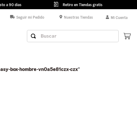
sto a 90 días
Retiro en Tiendas gratis
Seguir mi Pedido
Nuestras Tiendas
Mi Cuenta
Buscar
-easy-box-hombre-vn0a5e81czx-czx
"