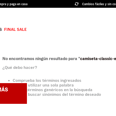
pra y paga en casa
Cambios fáciles y sin co
S
FINAL SALE
TÉRMINOS MÁS BUSCADOS
1
.
authentic
2
.
knu skool
No encontramos ningún resultado para "
camiseta-classic
¿Qué debo hacer?
3
.
hylane
4
.
vans ultrarange
Comprueba los términos ingresados
Intenta utilizar una sola palabra
5
.
old skool
MÁS
Utiliza términos genéricos en la búsqueda
Intenta buscar sinónimos del término deseado
6
.
knu
7
.
crosspath
8
.
slip on