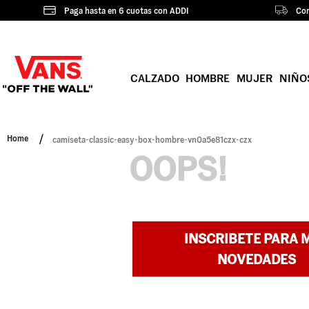
Paga hasta en 6 cuotas con ADDI
Com
CALZADO
HOMBRE
MUJER
NIÑO
camiseta-classic-easy-box-hombre-vn0a5e81czx-czx
OOPS!
INSCRIBETE PARA 
NOVEDADES