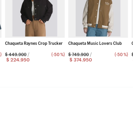
Chaqueta Raynes Crop Trucker
Chaqueta Music Lovers Club
%
)
$
449
.
900
(-
50 %
)
$
749
.
900
(-
50 %
)
$
224
.
950
$
374
.
950