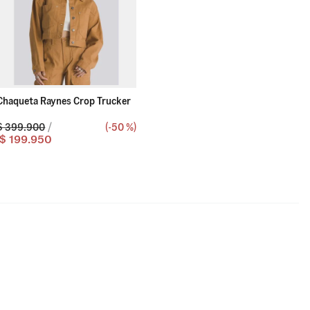
Chaqueta Raynes Crop Trucker
$
399
.
900
(-
50 %
)
$
199
.
950