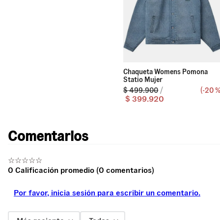
Chaqueta Womens Pomona
Statio Mujer
$
499
.
900
(-
20 
$
399
.
920
Comentarios
☆
☆
☆
☆
☆
0 Calificación promedio
(0 comentarios)
Por favor, inicia sesión para escribir un comentario.