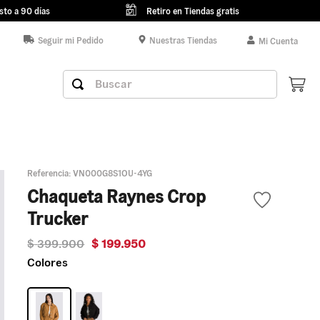
sto a 90 días
Retiro en Tiendas gratis
Seguir mi Pedido
Nuestras Tiendas
Mi Cuenta
Buscar
Referencia
:
VN000G8S1OU-4YG
Chaqueta Raynes Crop
Trucker
$
399
.
900
$
199
.
950
Colores