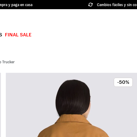
pra y paga en casa
Cambios fáciles y sin co
S
FINAL SALE
TÉRMINOS MÁS BUSCADOS
1
.
authentic
 Trucker
2
.
knu skool
3
.
hylane
-50%
4
.
vans ultrarange
5
.
old skool
6
.
knu
7
.
crosspath
8
.
slip on