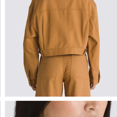
9
.
upland
10
.
tenis