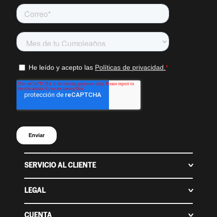
SERVICIO AL CLIENTE
Centro de ayuda
Contáctanos
LEGAL
Cambios y devoluciones
Políticas de Privacidad
Nuestras tiendas
Políticas de Cambios y Devoluciones
CUENTA