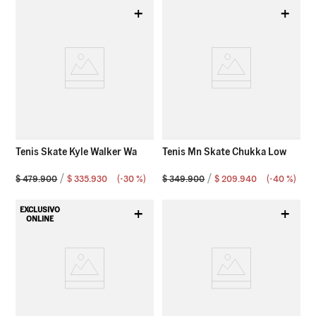
+
+
Tenis Skate Kyle Walker Wa
Tenis Mn Skate Chukka Low
$
479
.
900
$
335
.
930
(-
30 %
)
$
349
.
900
$
209
.
940
(-
40 %
)
+
+