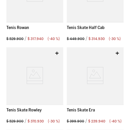
Tenis Rowan
Tenis Skate Half Cab
$
529
.
900
$
317
.
940
(-
40 %
)
$
449
.
900
$
314
.
930
(-
30 %
)
+
+
Tenis Skate Rowley
Tenis Skate Era
$
529
.
900
$
370
.
930
(-
30 %
)
$
399
.
900
$
239
.
940
(-
40 %
)