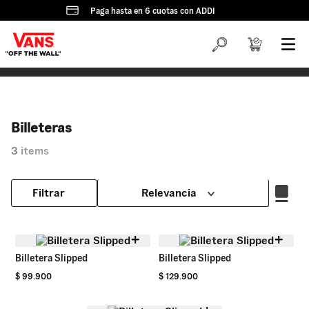
Paga hasta en 6 cuotas con ADDI
Billeteras
3
Relevancia
Filtrar
+
+
Billetera Slipped
Billetera Slipped
$
99
.
900
$
129
.
900