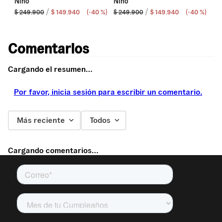
Nino
Nino
%
)
$
249
.
900
$
149
.
940
(-
40 %
)
$
249
.
900
$
149
.
940
(-
40 %
)
$
2
Comentarios
Cargando el resumen…
Por favor, inicia sesión para escribir un comentario.
Más reciente
Todos
Cargando comentarios…