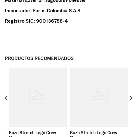
Material Exterior:
Algodon/Poliester
Importador:
Forus Colombia S.A.S
Registro SIC:
900136788-4
PRODUCTOS RECOMENDADOS
Bu
Sp
Buzo Stretch Logo Crew
Buzo Stretch Logo Crew