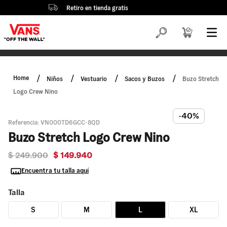
Retiro en tienda gratis
Niños
Vestuario
Sacos y Buzos
Buzo Stretch
Logo Crew Nino
-40%
Referencia
:
VN000TD6GCC-8QD
Buzo Stretch Logo Crew Nino
$
249
.
900
$
149
.
940
Encuentra tu talla aquí
Talla
S
M
L
XL