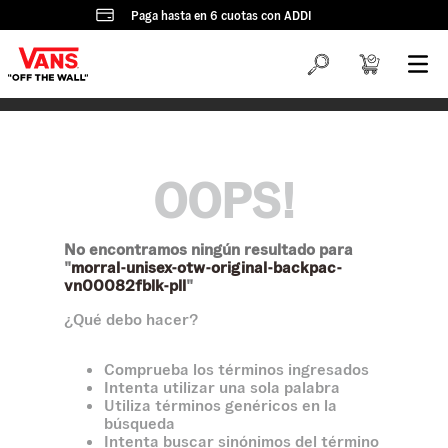
Paga hasta en 6 cuotas con ADDI
OOPS!
No encontramos ningún resultado para
"
morral-unisex-otw-original-backpac-
vn00082fblk-pll
"
¿Qué debo hacer?
Comprueba los términos ingresados
Intenta utilizar una sola palabra
Utiliza términos genéricos en la
búsqueda
Intenta buscar sinónimos del término