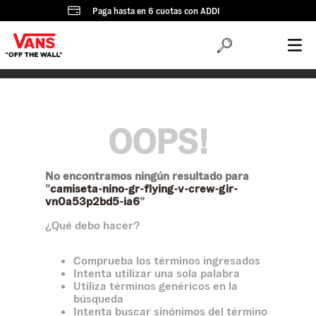
Paga hasta en 6 cuotas con ADDI
OOPS!
No encontramos ningún resultado para
"
camiseta-nino-gr-flying-v-crew-gir-
vn0a53p2bd5-ia6
"
¿Qué debo hacer?
Comprueba los términos ingresados
Intenta utilizar una sola palabra
Utiliza términos genéricos en la
búsqueda
Intenta buscar sinónimos del término