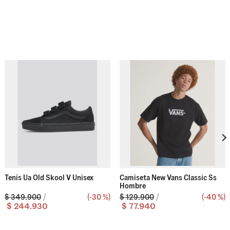
Tenis Ua Old Skool V Unisex
Camiseta New Vans Classic Ss
Hombre
$
349
.
900
(-
30 %
)
$
129
.
900
(-
40 %
)
$
244
.
930
$
77
.
940