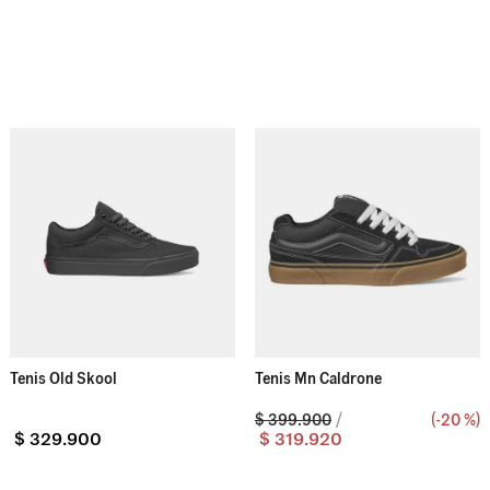
9
.
upland
10
.
tenis
Tenis Old Skool
Tenis Mn Caldrone
$
399
.
900
(-
20 %
)
$
329
.
900
$
319
.
920