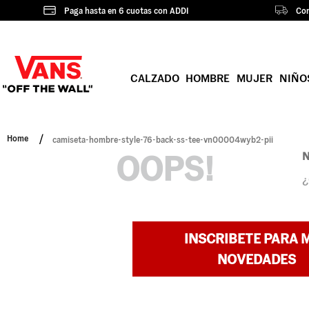
Paga hasta en 6 cuotas con ADDI
Com
CALZADO
HOMBRE
MUJER
NIÑO
camiseta-hombre-style-76-back-ss-tee-vn00004wyb2-pii
OOPS!
N
¿
INSCRIBETE PARA 
NOVEDADES