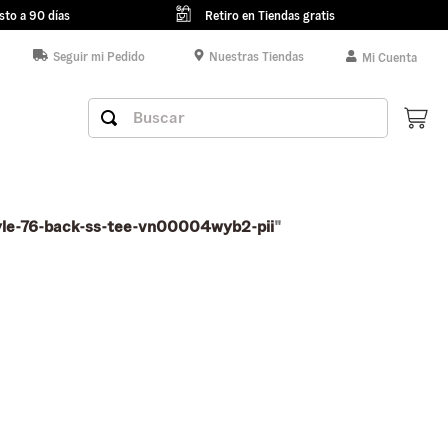
sto a 90 días
Retiro en Tiendas gratis
Seguir mi Pedido
Nuestras Tiendas
Mi Cuenta
Buscar
le-76-back-ss-tee-vn00004wyb2-pii
"