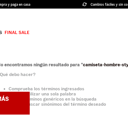
pra y paga en casa
Cambios fáciles y sin co
S
FINAL SALE
TÉRMINOS MÁS BUSCADOS
1
.
authentic
2
.
knu skool
o encontramos ningún resultado para "
camiseta-hombre-sty
Qué debo hacer?
3
.
hylane
4
.
vans ultrarange
Comprueba los términos ingresados
Intenta utilizar una sola palabra
5
.
old skool
MÁS
Utiliza términos genéricos en la búsqueda
Intenta buscar sinónimos del término deseado
6
.
knu
7
.
crosspath
8
.
slip on