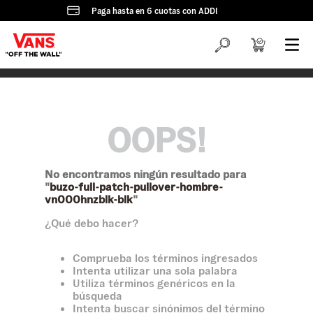
Paga hasta en 6 cuotas con ADDI
OOPS!
No encontramos ningún resultado para
"
buzo-full-patch-pullover-hombre-
vn000hnzblk-blk
"
¿Qué debo hacer?
Comprueba los términos ingresados
Intenta utilizar una sola palabra
Utiliza términos genéricos en la
búsqueda
Intenta buscar sinónimos del término