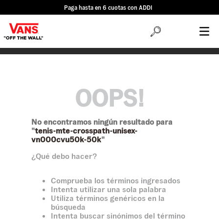
Paga hasta en 6 cuotas con ADDI
OOPS!
No encontramos ningún resultado para
"
tenis-mte-crosspath-unisex-
vn000cvu50k-50k
"
¿Qué debo hacer?
Comprueba los términos ingresados
Intenta utilizar una sola palabra
Utiliza términos genéricos en la
búsqueda
Intenta buscar sinónimos del término